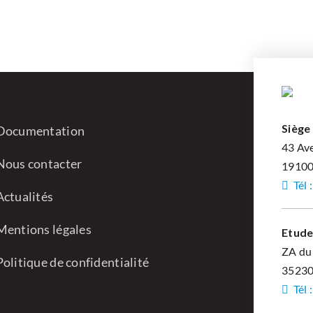
Siège 
Documentation
43 Av
Nous contacter
19100 
Tél 
Actualités
Mentions légales
Etude
ZA du 
Politique de confidentialité
35230
Tél 