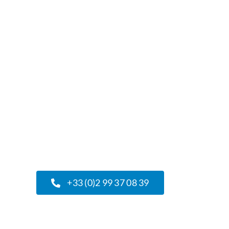
Vous avez un projet,
nous avons des
solutions
Pour toutes demandes ou
questions, notre service commercial
se tient à votre disposition du Lundi
au Vendredi de 9h à 12h et de 13h à
17h30.
+33 (0)2 99 37 08 39